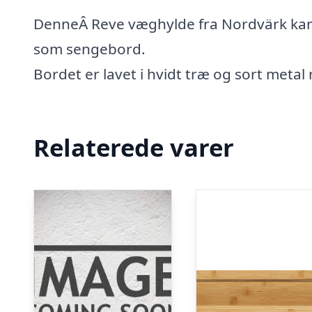
DenneÂ Reve væghylde fra Nordvärk kan a
som sengebord.
Bordet er lavet i hvidt træ og sort meta
Relaterede varer