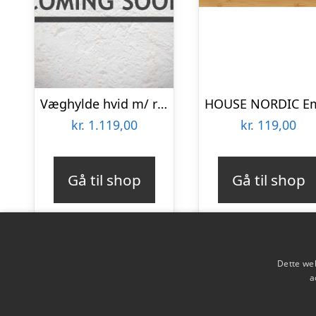
Væghylde hvid m/ rum – UNIKA – Ib Laursen 60,5×65,5
kr.
1.119,00
kr.
119,00
Gå til shop
Gå til shop
Dette web
a