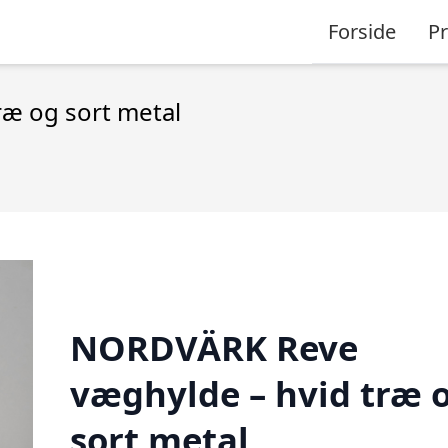
Forside
P
æ og sort metal
NORDVÄRK Reve
væghylde – hvid træ 
sort metal