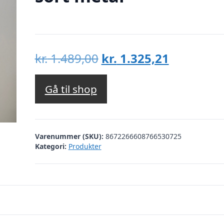
Den
Den
kr.
1.489,00
kr.
1.325,21
oprindelige
aktuelle
pris
pris
Gå til shop
var:
er:
kr. 1.489,00.
kr. 1.325,
Varenummer (SKU):
8672266608766530725
Kategori:
Produkter