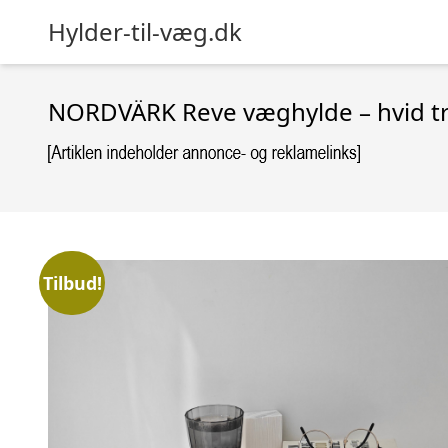
Hylder-til-væg.dk
NORDVÄRK Reve væghylde – hvid tr
Tilbud!