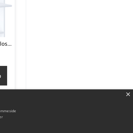
VCM NORDIC Balos XL hjørne væghylde – hvid træ
p
×
hjemmeside
er