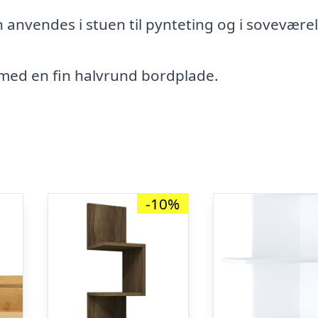
nvendes i stuen til pynteting og i soveværel
l med en fin halvrund bordplade.
-10%