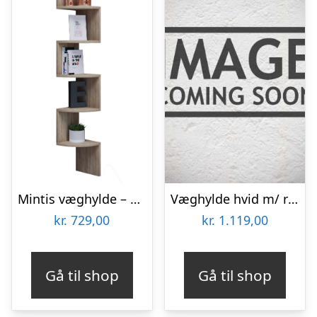
Mintis væghylde – natur træ
Væghylde hvid m/ rum – UNIKA – Ib Laursen 60,5×65,5
kr.
729,00
kr.
1.119,00
Gå til shop
Gå til shop