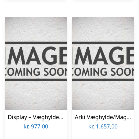
Display – Væghylde i egetræ 110 cm.
Arki Væghylde/Magasinholder – Grøn, Grå, Natur, Rød
kr.
977,00
kr.
1.657,00