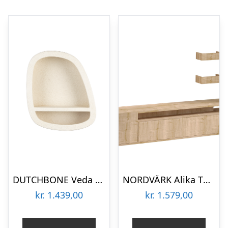
DUTCHBONE Veda væghylde, Lav, m. 1 hylde – beige genbrugsmarmor
NORDVÄRK Alika TV-bord, m. 2 væghylder, 3 låger, 1 rum – egefarvet melamin (180×35)
kr.
1.439,00
kr.
1.579,00