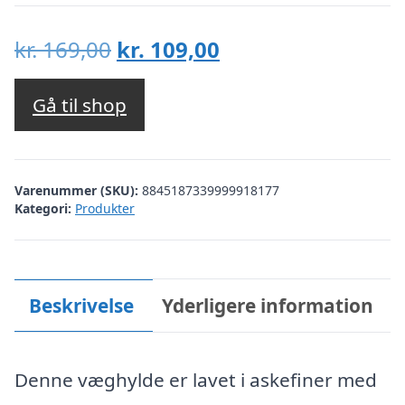
Den
Den
kr.
169,00
kr.
109,00
oprindelige
aktuelle
pris
pris
Gå til shop
var:
er:
kr. 169,00.
kr. 109,00.
Varenummer (SKU):
8845187339999918177
Kategori:
Produkter
Beskrivelse
Yderligere information
Denne væghylde er lavet i askefiner med