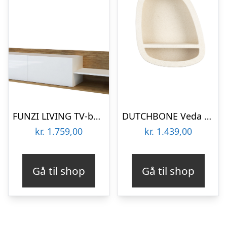
FUNZI LIVING TV-bord og væghylde, m. låger og hylde – hvid og teaktræsfarvet melamin (sæt med 2)
DUTCHBONE Veda væghylde, Lav, m. 1 hylde – beige genbrugsmarmor
kr.
1.759,00
kr.
1.439,00
Gå til shop
Gå til shop