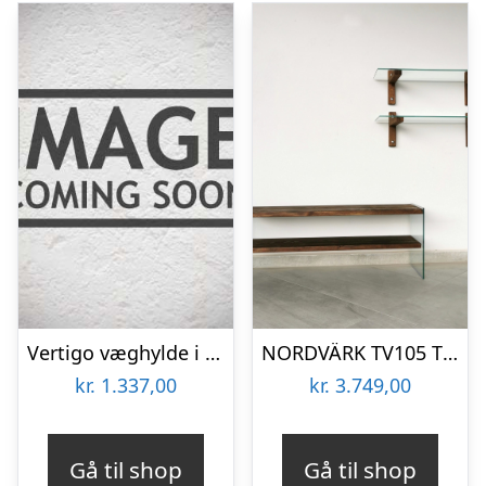
Vertigo væghylde i natur egetræ
NORDVÄRK TV105 TV-bord, m. 2 væghylder og 1 hylde – glas og valnøddefarvet fyrretræ (120×35)
kr.
1.337,00
kr.
3.749,00
Gå til shop
Gå til shop