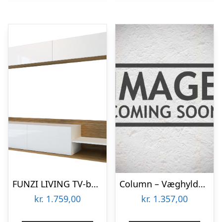
FUNZI LIVING TV-bord og væghylde, m. låger og hylde – hvid og teaktræsfarvet melamin (sæt med 2)
Column – Væghylde i natur egetræ
kr.
1.759,00
kr.
1.357,00