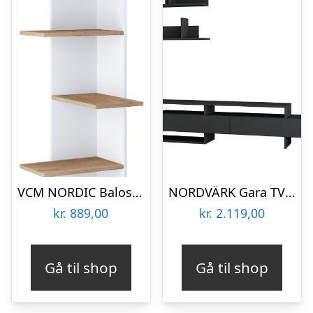
VCM NORDIC Balos XL hjørne væghylde – hvid/natur træ
NORDVÄRK Gara TV-bord, m. 2 væghylder, 2 låger og 2 rum – antracitgrå melamin (180×32)
kr.
889,00
kr.
2.119,00
Gå til shop
Gå til shop